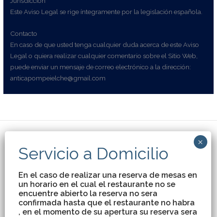
Jurisdicción
Este Aviso Legal se rige íntegramente por la legislación española.
Contacto
En caso de que usted tenga cualquier duda acerca de este Aviso
Legal o quiera realizar cualquier comentario sobre el Sitio Web,
puede enviar un mensaje de correo electrónico a la dirección:
anticapompeielche@gmail.com
Reserva por Teléfono
En el caso de realizar una reserva de mesas en
un horario en el cual el restaurante no se
encuentre abierto la reserva no sera
966 611 733 /661 943
confirmada hasta que el restaurante no habra
, en el momento de su apertura su reserva sera