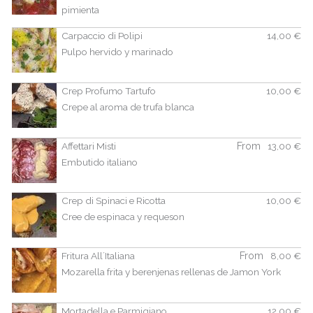
pimienta
Carpaccio di Polipi
14,00 €
Pulpo hervido y marinado
Crep Profumo Tartufo
10,00 €
Crepe al aroma de trufa blanca
Affettari Misti
From
13,00 €
Embutido italiano
Crep di Spinaci e Ricotta
10,00 €
Cree de espinaca y requeson
Fritura All´Italiana
From
8,00 €
Mozarella frita y berenjenas rellenas de Jamon York
Mortadella e Parmigiano
12,00 €