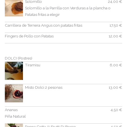
Solomillo
24,00 €
Solomillo a la Parrilla con Verduras a la plancha o
Patatas fritas a elegir
Carrillera de Ternera Angus con patatas fritas
17,50 €
Fingers de Pollo con Patatas
12,00 €
DOLCI (Postres)
Tiramisu
6,00 €
Misto Dolci 2 pesonas
13,00 €
Ananas
4,50 €
Piña Natural
Panna Cotta Ai Frutti Di Bosco
4,50 €