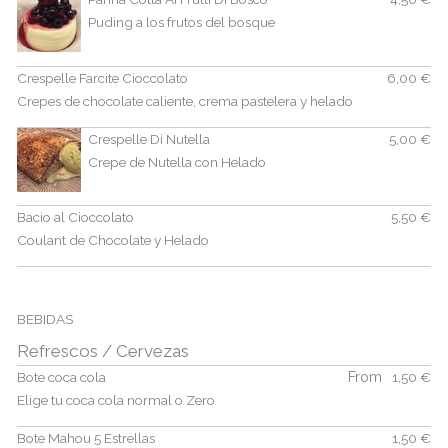
Puding a los frutos del bosque
Crespelle Farcite Cioccolato
6,00 €
Crepes de chocolate caliente, crema pastelera y helado
Crespelle Di Nutella
5,00 €
Crepe de Nutella con Helado
Bacio al Cioccolato
5,50 €
Coulant de Chocolate y Helado
BEBIDAS
Refrescos / Cervezas
Bote coca cola
From
1,50 €
Elige tu coca cola normal o Zero
Bote Mahou 5 Estrellas
1,50 €