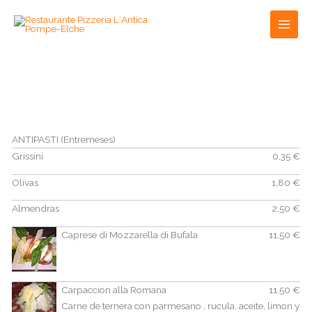
Ir
Reserva tu mesa
Pulsa
al
contenido
ANTIPASTI (Entremeses)
Grissini
0,35 €
Olivas
1,80 €
Almendras
2,50 €
Caprese di Mozzarella di Bufala
11,50 €
Carpaccion alla Romana
11,50 €
Carne de ternera con parmesano , rucula, aceite, limon y